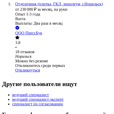
Отделочник (плитка, ГКЛ, линолеум, г.Норильск)
от
230 000
₽
за месяц,
на руки
Опыт 1-3 года
Вахта
Выплаты: Два раза в месяц
ООО
ПрессБук
3.8
•
18
отзывов
Норильск
Можно без резюме
Откликнитесь среди первых
Откликнуться
Другие пользователи ищут
ведущий специалист
ведущий специалист-эксперт
специалист по согласованию