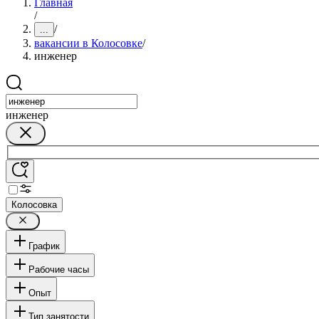
Главная
/
/
...
вакансии в Колосовке
/
инженер
инженер
Колосовка
График
Рабочие часы
Опыт
Тип занятости