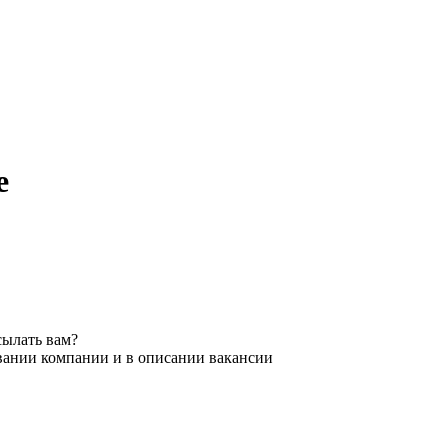
е
сылать вам?
звании компании и в описании вакансии